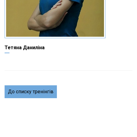
Тетяна Даниліна
До списку тренінгів